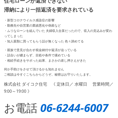
住宅ローンが返済できない
滞納により一括返済を要求されている
・新型コロナウイルス感染症の影響
・勤務先や自営業の業績悪化や倒産など
・ムリなローンを組んでいた 夫婦収入合算だったので、収入の見込みが変わ
ってしまった
・知人親類に買ってもらう話が無くなった 色々諦めてる
・親族で意見が合わす税金納付や返済が迫っている
・話合いが纏まらず、目処や条件で揉めている
・相続手続きをサボった結果、まさかの差し押さえがきた
何か手助けをさせて頂けるかも知れません
ご相談は今すぐこちらからどうぞ。秘密はお守りいたします。
株式会社 ダイコク住宅 《 定休日／ 水曜日 営業時間／
9:00～19:00 》
お電話
06-6244-6007