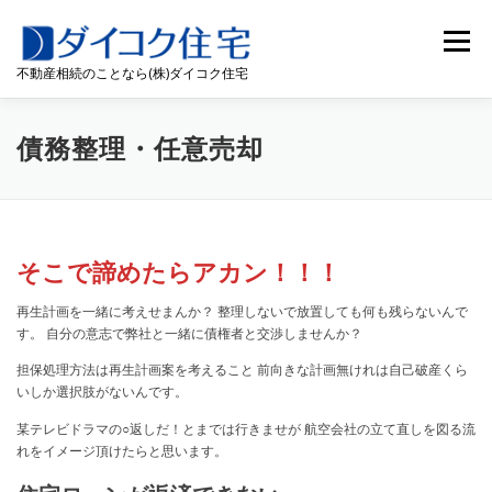
コ
ン
メニュー
テ
不動産相続のことなら(株)ダイコク住宅
ン
ツ
へ
相続・終活
債務整理・任意売却
ス
債務整理・任意売却
キ
ッ
プ
お知らせ&不動産ブログ
企業情報
お問い合わせ
そこで諦めたらアカン！！！
再生計画を一緒に考えせまんか？ 整理しないで放置しても何も残らないんで
す。 自分の意志で弊社と一緒に債権者と交渉しませんか？
担保処理方法は再生計画案を考えること 前向きな計画無けれは自己破産くら
いしか選択肢がないんです。
某テレビドラマの○返しだ！とまでは行きませが 航空会社の立て直しを図る流
れをイメージ頂けたらと思います。